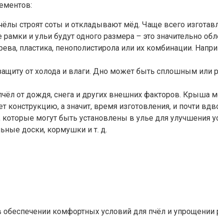
ементов:
чёлы строят соты и откладывают мёд. Чаще всего изготав
е рамки и ульи будут одного размера – это значительно об
ева, пластика, пенополистирола или их комбинации. Напри
 защиту от холода и влаги. Дно может быть сплошным или 
пчёл от дождя, снега и других внешних факторов. Крыша м
 конструкцию, а значит, время изготовления, и почти вдво
которые могут быть установлены в улье для улучшения ус
ьные доски, кормушки и т. д.
 обеспечении комфортных условий для пчёл и упрощении 