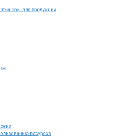
нтейнеры для продукции
тва
асеки
пользованию ресурсов