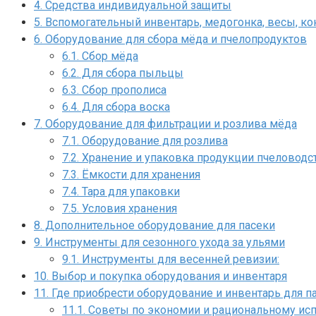
4.
Средства индивидуальной защиты
5.
Вспомогательный инвентарь, медогонка, весы, ко
6.
Оборудование для сбора мёда и пчелопродуктов
6.1.
Сбор мёда
6.2.
Для сбора пыльцы
6.3.
Сбор прополиса
6.4.
Для сбора воска
7.
Оборудование для фильтрации и розлива мёда
7.1.
Оборудование для розлива
7.2.
Хранение и упаковка продукции пчеловодс
7.3.
Ёмкости для хранения
7.4.
Тара для упаковки
7.5.
Условия хранения
8.
Дополнительное оборудование для пасеки
9.
Инструменты для сезонного ухода за ульями
9.1.
Инструменты для весенней ревизии:
10.
Выбор и покупка оборудования и инвентаря
11.
Где приобрести оборудование и инвентарь для п
11.1.
Советы по экономии и рациональному ис